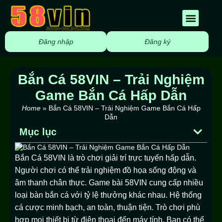
Đăng nhập
Đăng ký
Bắn Cá 58VIN – Trải Nghiệm
Game Bắn Cá Hấp Dẫn
Home
»
Bắn Cá 58VIN – Trải Nghiệm Game Bắn Cá Hấp
Dẫn
Mục lục
Bắn Cá 58VIN là trò chơi giải trí trực tuyến hấp dẫn.
Người chơi có thể trải nghiệm đồ họa sống động và
âm thanh chân thực. Game bài 58VIN cung cấp nhiều
loại bàn bắn cá với tỷ lệ thưởng khác nhau. Hệ thống
cá cược minh bạch, an toàn, thuận tiện. Trò chơi phù
hợp mọi thiết bị từ điện thoại đến máy tính. Bạn có thể