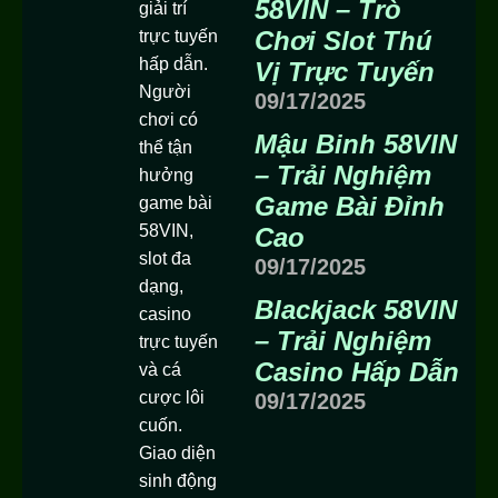
58VIN – Trò
giải trí
Chơi Slot Thú
trực tuyến
hấp dẫn.
Vị Trực Tuyến
Người
09/17/2025
chơi có
Mậu Binh 58VIN
thể tận
– Trải Nghiệm
hưởng
Game Bài Đỉnh
game bài
58VIN,
Cao
slot đa
09/17/2025
dạng,
Blackjack 58VIN
casino
– Trải Nghiệm
trực tuyến
Casino Hấp Dẫn
và cá
cược lôi
09/17/2025
cuốn.
Giao diện
sinh động