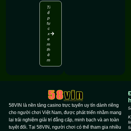
Ti
ế
p
tụ
c
x
e
m
th
ê
m
58VIN là nền tảng casino trực tuyến uy tín dành riêng
5
cho người chơi Việt Nam, được phát triển nhằm mang
K
lại trải nghiệm giải trí đẳng cấp, minh bạch và an toàn
M
tuyệt đối. Tại 58VIN, người chơi có thể tham gia nhiều
5