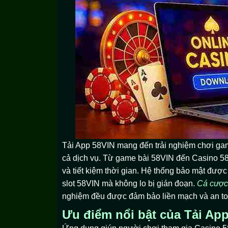
Tải App 58VIN mang đến trải nghiệm chơi ga
cả dịch vụ. Từ game bài 58VIN đến Casino 5
và tiết kiệm thời gian. Hệ thống bảo mật đượ
slot 58VIN mà không lo bị gián đoạn.
Cá cược
nghiệm đều được đảm bảo liền mạch và an to
Ưu điểm nổi bật của Tải Ap