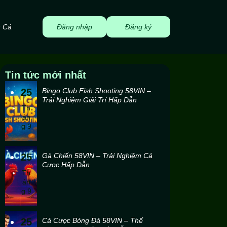
 Cá
Đăng nhập
Đăng ký
Tin tức mới nhất
25
Bingo Club Fish Shooting 58VIN –
Trải Nghiệm Giải Trí Hấp Dẫn
Th
án
g 9
25
Gà Chiến 58VIN – Trải Nghiệm Cá
Cược Hấp Dẫn
Th
án
g 9
25
Cá Cược Bóng Đá 58VIN – Thể