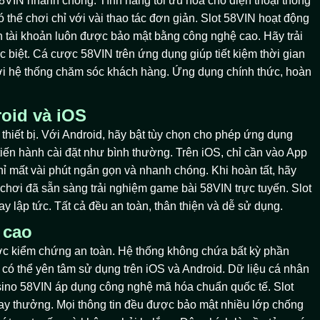
VIN nhanh chóng. Tính năng tối ưu hóa cho điện thoại thông
ó thể chơi chỉ với vài thao tác đơn giản. Slot 58VIN hoạt động
in tài khoản luôn được bảo mật bằng công nghệ cao. Hãy trải
biệt. Cá cược 58VIN trên ứng dụng giúp tiết kiệm thời gian
i hệ thống chăm sóc khách hàng. Ứng dụng chính thức, hoàn
roid và iOS
 thiết bị. Với Android, hãy bật tùy chọn cho phép ứng dụng
 tiến hành cài đặt như bình thường. Trên iOS, chỉ cần vào App
chỉ mất vài phút ngắn gọn và nhanh chóng. Khi hoàn tất, hãy
hơi đã sẵn sàng trải nghiệm game bài 58VIN trực tuyến. Slot
 lập tức. Tất cả đều an toàn, thân thiện và dễ sử dụng.
 cao
ợc kiểm chứng an toàn. Hệ thống không chứa bất kỳ phần
ó thể yên tâm sử dụng trên iOS và Android. Dữ liệu cá nhân
asino 58VIN áp dụng công nghệ mã hóa chuẩn quốc tế. Slot
ay thưởng. Mọi thông tin đều được bảo mật nhiều lớp chống