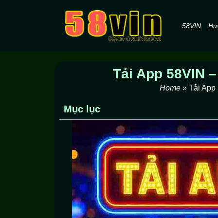
58VIN
Hư
Tải App 58VIN –
Home
»
Tải App
Mục lục