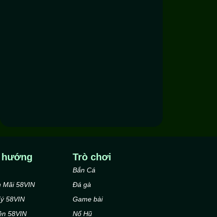
 hướng
Trò chơi
Bắn Cá
 Mãi 58VIN
Đá gà
ý 58VIN
Game bài
ền 58VIN
Nổ Hũ