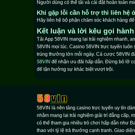
Người dùng có thể tải và cài đặt hoàn toàn mi
Khi gặp lỗi cần hỗ trợ thì liên hệ
Hãy liên hệ bộ phận chăm sóc khách hàng để đ
Kết luận và lời kêu gọi hàn
Tải App 58VIN mang lại trải nghiệm nhanh, an
58VIN mọi lúc. Casino 58VIN trực tuyến luôn 
trúng thưởng lớn mỗi ngày. Cá cược 58VIN đ
58VIN
để nhận ưu đãi hấp dẫn. Đừng bỏ lỡ cơ 
để tận hưởng sự khác biệt vượt trội.
58VIN là nền tảng casino trực tuyến uy tín dà
nhằm mang lại trải nghiệm giải trí đẳng cấp, 
có thể tham gia nhiều trò chơi hấp dẫn như Ba
thao với tỷ lệ trả thưởng cạnh tranh. Giao diện