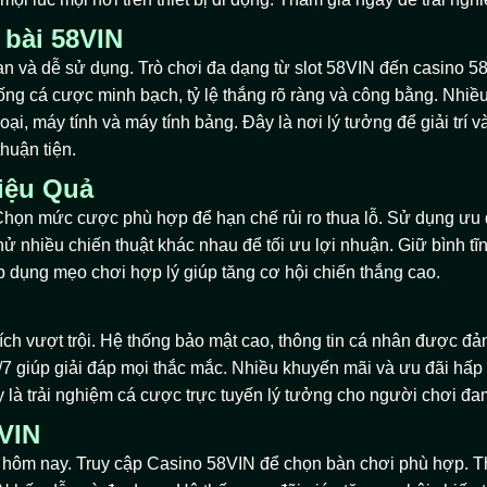
 bài 58VIN
an và dễ sử dụng. Trò chơi đa dạng từ slot 58VIN đến casino 5
ống cá cược minh bạch, tỷ lệ thắng rõ ràng và công bằng. Nhiều
hoại, máy tính và máy tính bảng. Đây là nơi lý tưởng để giải trí
huận tiện.
iệu Quả
 Chọn mức cược phù hợp để hạn chế rủi ro thua lỗ. Sử dụng ưu
ử nhiều chiến thuật khác nhau để tối ưu lợi nhuận. Giữ bình tĩn
p dụng mẹo chơi hợp lý giúp tăng cơ hội chiến thắng cao.
ch vượt trội. Hệ thống bảo mật cao, thông tin cá nhân được đảm
4/7 giúp giải đáp mọi thắc mắc. Nhiều khuyến mãi và ưu đãi hấp 
Đây là trải nghiệm cá cược trực tuyến lý tưởng cho người chơi đ
VIN
 hôm nay. Truy cập Casino 58VIN để chọn bàn chơi phù hợp. T