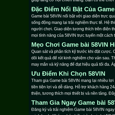
Đặc Điểm Nổi Bật Của Game
Game bài 58VIN nổi bật với giao diện trực qu
sống động mang lại trải nghiệm thực tế. Hệ th
người chơi. Giao diện tương thích trên điện t
mọi tính năng của 58VIN trực tuyến một cách t
Mẹo Chơi Game bài 58VIN H
Quan sát và phân tích kỹ trước khi đặt cược.
dõi kết quả để rút kinh nghiệm cho ván sau. Th
may mắn và kỹ năng để đạt hiệu quả tối đa. Á
Ưu Điểm Khi Chọn 58VIN
Tham gia Game bài 58VIN mang lại nhiều lợi í
tiền tiện lợi và dễ dàng. Hỗ trợ khách hàng 2
thiện, tương thích mọi thiết bị và nền tảng. 
Tham Gia Ngay Game bài 58
Đăng ký và trải nghiệm Game bài 58VIN ngay