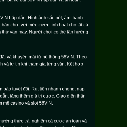
8VIN hấp dẫn. Hình ảnh sắc nét, âm thanh
 bàn chơi với mức cược linh hoạt cho tất cả
 và thử vận may. Người chơi có thể tận hưởng
 đãi và khuyến mãi từ hệ thống 58VIN. Theo
h và tự tin khi tham gia từng ván. Kết hợp
 bảo tuyệt đối. Rút tiền nhanh chóng, nạp
dẫn, tăng thêm giá trị cược. Giao diện thân
am mê casino và slot 58VIN.
hưởng thức trải nghiệm cá cược an toàn và