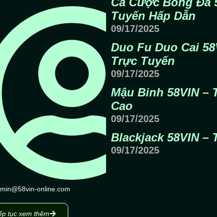
Cá Cược Bóng Đá 5
Tuyến Hấp Dẫn
09/17/2025
Duo Fu Duo Cai 58V
Trực Tuyến
09/17/2025
Mậu Binh 58VIN – 
Cao
09/17/2025
Blackjack 58VIN –
09/17/2025
min@58vin-online.com
ếp tục xem thêm