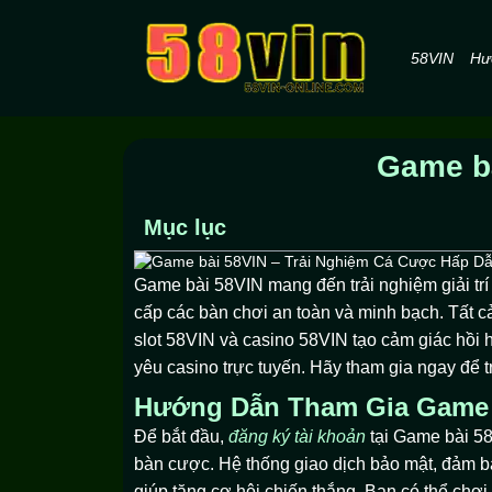
58VIN
Hư
Game bà
Mục lục
Game bài 58VIN mang đến trải nghiệm giải trí 
cấp các bàn chơi an toàn và minh bạch. Tất cả
slot 58VIN và casino 58VIN tạo cảm giác hồi 
yêu casino trực tuyến. Hãy tham gia ngay để 
Hướng Dẫn Tham Gia Game 
Để bắt đầu,
đăng ký tài khoản
tại Game bài 58
bàn cược. Hệ thống giao dịch bảo mật, đảm b
giúp tăng cơ hội chiến thắng. Bạn có thể chơi