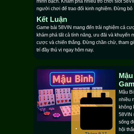
minh bạch. Khám phá nhiều trò chơi slot 58V
người chơi để trao đổi kinh nghiệm. Đừng bỏ 
Kết Luận
Game bài 58VIN mang đến trải nghiệm cá cược 
khám phá tất cả tính năng, ưu đãi và khuyến 
cược và chiến thắng. Đừng chần chừ, tham gia
trí đầy thú vị ngay hôm nay.
Mậu 
Gam
Mậu Bi
nhiều 
không 
58VIN 
sống đ
hội th
Tháng 9 17,