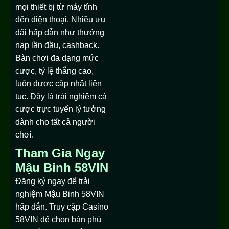
mọi thiết bị từ máy tính
đến điện thoại. Nhiều ưu
đãi hấp dẫn như thưởng
nạp lần đầu, cashback.
Bàn chơi đa dạng mức
cược, tỷ lệ thắng cao,
luôn được cập nhật liên
tục. Đây là trải nghiệm cá
cược trực tuyến lý tưởng
dành cho tất cả người
chơi.
Tham Gia Ngay
Mậu Binh 58VIN
Đăng ký ngay để trải
nghiệm Mậu Binh 58VIN
hấp dẫn. Truy cập Casino
58VIN để chọn bàn phù