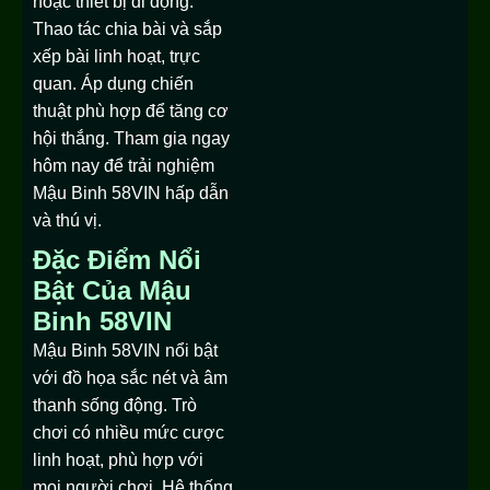
hoặc thiết bị di động.
Thao tác chia bài và sắp
xếp bài linh hoạt, trực
quan. Áp dụng chiến
thuật phù hợp để tăng cơ
hội thắng. Tham gia ngay
hôm nay để trải nghiệm
Mậu Binh 58VIN hấp dẫn
và thú vị.
Đặc Điểm Nổi
Bật Của Mậu
Binh 58VIN
Mậu Binh 58VIN nổi bật
với đồ họa sắc nét và âm
thanh sống động. Trò
chơi có nhiều mức cược
linh hoạt, phù hợp với
mọi người chơi. Hệ thống