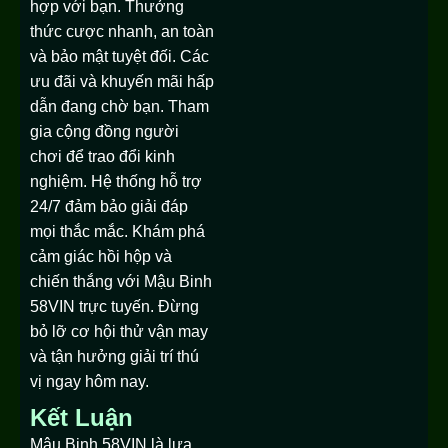
hợp với bạn. Thưởng
thức cược nhanh, an toàn
và bảo mật tuyệt đối. Các
ưu đãi và khuyến mãi hấp
dẫn đang chờ bạn. Tham
gia cộng đồng người
chơi để trao đổi kinh
nghiệm. Hệ thống hỗ trợ
24/7 đảm bảo giải đáp
mọi thắc mắc. Khám phá
cảm giác hồi hộp và
chiến thắng với Mậu Binh
58VIN trực tuyến. Đừng
bỏ lỡ cơ hội thử vận may
và tận hưởng giải trí thú
vị ngay hôm nay.
Kết Luận
Mậu Binh 58VIN là lựa