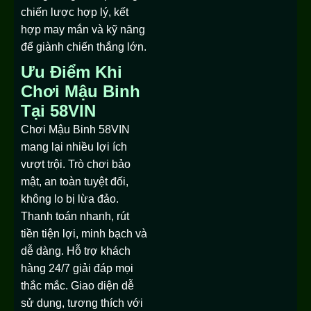
chiến lược hợp lý, kết
hợp may mắn và kỹ năng
để giành chiến thắng lớn.
Ưu Điểm Khi
Chơi Mậu Binh
Tại 58VIN
Chơi Mậu Binh 58VIN
mang lại nhiều lợi ích
vượt trội. Trò chơi bảo
mật, an toàn tuyệt đối,
không lo bị lừa đảo.
Thanh toán nhanh, rút
tiền tiện lợi, minh bạch và
dễ dàng. Hỗ trợ khách
hàng 24/7 giải đáp mọi
thắc mắc. Giao diện dễ
sử dụng, tương thích với