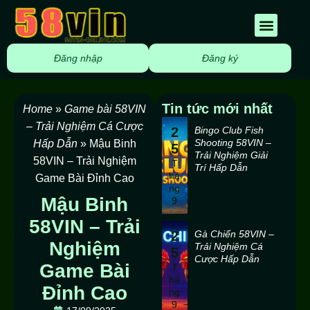
Đăng nhập
Đăng ký
Tin tức mới nhất
Home
»
Game bài 58VIN
– Trải Nghiệm Cá Cược
2
Bingo Club Fish
Shooting 58VIN –
Hấp Dẫn
»
Mậu Binh
5
Trải Nghiệm Giải
58VIN – Trải Nghiệm
T
Trí Hấp Dẫn
há
Game Bài Đỉnh Cao
ng
Mậu Binh
9
58VIN – Trải
2
Gà Chiến 58VIN –
Nghiệm
Trải Nghiệm Cá
5
Cược Hấp Dẫn
Game Bài
T
há
Đỉnh Cao
ng
9